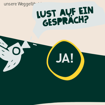
unsere Weggefährt:innen!
Lust auf Ein
Gespräch?
JA!