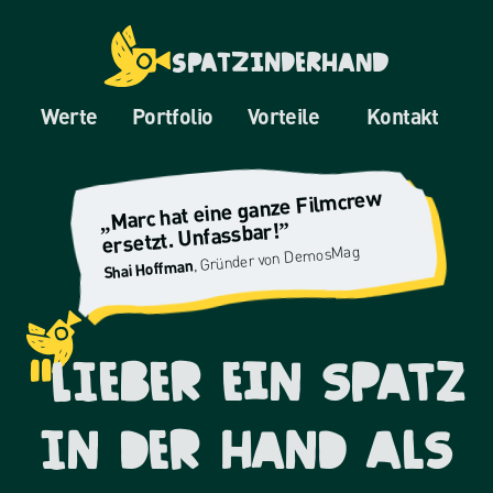
Zum
Inhalt
Spatz
In
Der
Hand
springen
Werte
Portfolio
Vorteile
Kontakt
„Marc hat eine ganze Filmcrew
ersetzt. Unfassbar!”
, Gründer von DemosMag
Shai Hoffman
"
Lieber eIn spatz
in der Hand Als